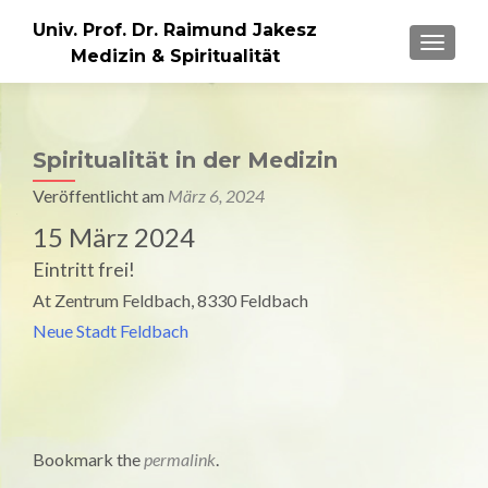
Univ. Prof. Dr. Raimund Jakesz
MENU
Medizin & Spiritualität
Spiritualität in der Medizin
Veröffentlicht am
März 6, 2024
15 März 2024
Eintritt frei!
At Zentrum Feldbach, 8330 Feldbach
Neue Stadt Feldbach
Bookmark the
permalink
.