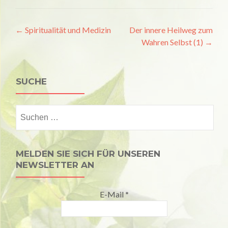
Artikel-
←
Spiritualität und Medizin
Der innere Heilweg zum
Wahren Selbst (1)
→
Navigation
SUCHE
Suchen
nach:
MELDEN SIE SICH FÜR UNSEREN
NEWSLETTER AN
E-Mail
*