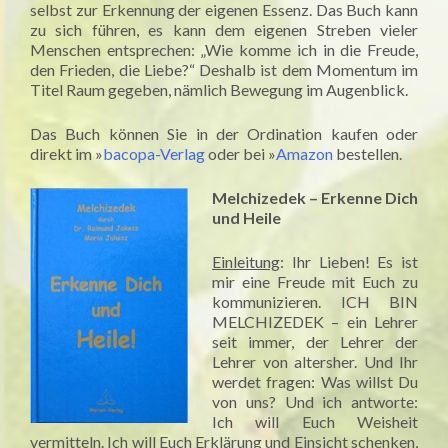
selbst zur Erkennung der eigenen Essenz. Das Buch kann
zu sich führen, es kann dem eigenen Streben vieler
Menschen entsprechen: „Wie komme ich in die Freude,
den Frieden, die Liebe?“ Deshalb ist dem Momentum im
Titel Raum gegeben, nämlich Bewegung im Augenblick.
Das Buch können Sie in der Ordination kaufen oder
direkt im »
bacopa-Verlag
oder bei »
Amazon
bestellen.
Melchizedek – Erkenne Dich
und Heile
Einleitung
: Ihr Lieben! Es ist
mir eine Freude mit Euch zu
kommunizieren. ICH BIN
MELCHIZEDEK – ein Lehrer
seit immer, der Lehrer der
Lehrer von altersher. Und Ihr
werdet fragen: Was willst Du
von uns? Und ich antworte:
Ich will Euch Weisheit
vermitteln. Ich will Euch Erklärung und Einsicht schenken,