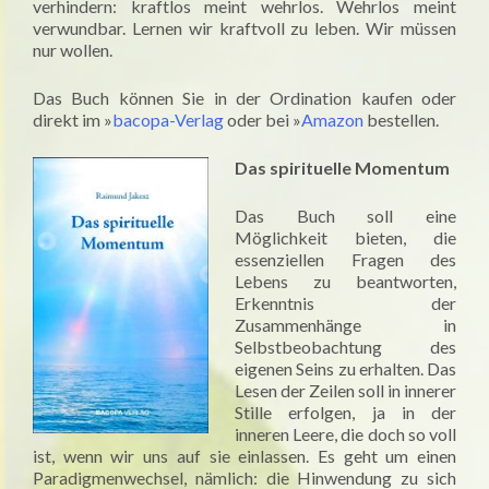
verhindern: kraftlos meint wehrlos. Wehrlos meint
verwundbar. Lernen wir kraftvoll zu leben. Wir müssen
nur wollen.
Das Buch können Sie in der Ordination kaufen oder
direkt im »
bacopa-Verlag
oder bei »
Amazon
bestellen.
Das spirituelle Momentum
Das Buch soll eine
Möglichkeit bieten, die
essenziellen Fragen des
Lebens zu beantworten,
Erkenntnis der
Zusammenhänge in
Selbstbeobachtung des
eigenen Seins zu erhalten. Das
Lesen der Zeilen soll in innerer
Stille erfolgen, ja in der
inneren Leere, die doch so voll
ist, wenn wir uns auf sie einlassen. Es geht um einen
Paradigmenwechsel, nämlich: die Hinwendung zu sich