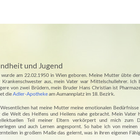
e
Über mich
Medizin
Spiritualität
Newsletter-Archiv
indheit und Jugend
h wurde am 22.02.1950 in Wien geboren. Meine Mutter übte de
 Krankenschwester aus, mein Vater war Mittelschullehrer. Ich 
gere von zwei Brüdern, mein Bruder Hans Christian ist Pharmaz
tet die
Adler-Apotheke
am Aumannplatz im 18. Bezirk.
Wesentlichen hat meine Mutter meine emotionalen Bedürfnisse e
r die Welt des Helfens und Heilens nahe gebracht. Mein Vater 
tellektuellen Teil meiner Eltern verkörpert und mich zum D
erlegen und auch Lernen angespornt. So habe ich von meinen 
ernteilen in großem Maße das gelernt, was in ihren eigenen Fähi
.