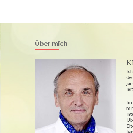
Univ. Prof. Dr. Raimund Jakesz
Hom
Medizin & Spiritualität
Über mich
K
Ic
der
jün
lei
Im 
mi
in
Üb
Elt
lag