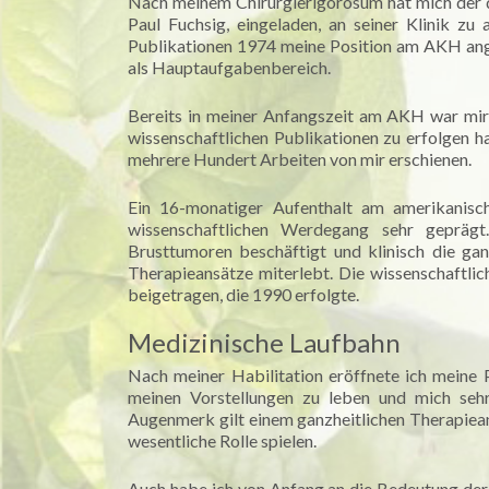
Nach meinem Chirurgierigorosum hat mich der da
Paul Fuchsig, eingeladen, an seiner Klinik z
Publikationen 1974 meine Position am AKH ange
als Hauptaufgabenbereich.
Bereits in meiner Anfangszeit am AKH war mir 
wissenschaftlichen Publikationen zu erfolgen h
mehrere Hundert Arbeiten von mir erschienen.
Ein 16-monatiger Aufenthalt am amerikanisch
wissenschaftlichen Werdegang sehr gepräg
Brusttumoren beschäftigt und klinisch die ga
Therapieansätze miterlebt. Die wissenschaftlic
beigetragen, die 1990 erfolgte.
Medizinische Laufbahn
Nach meiner Habilitation eröffnete ich meine 
meinen Vorstellungen zu leben und mich seh
Augenmerk gilt einem ganzheitlichen Therapiean
wesentliche Rolle spielen.
Auch habe ich von Anfang an die Bedeutung der i