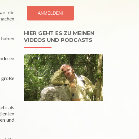
ar die
tmachen
HIER GEHT ES ZU MEINEN
h haben
VIDEOS UND PODCASTS
anderen
e große
ehr als
tienten
sen und