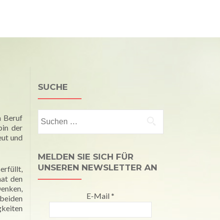
Kalender
Publikationen
Kontakt
Impressum
SUCHE
Suchen
n Beruf
nach:
bin der
eut und
MELDEN SIE SICH FÜR
UNSEREN NEWSLETTER AN
rfüllt,
hat den
enken,
E-Mail
*
beiden
gkeiten