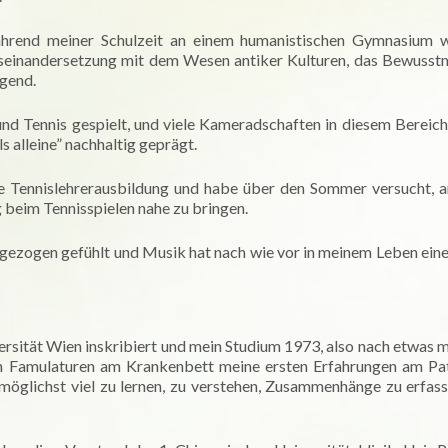
hrend meiner Schulzeit an einem humanistischen Gymnasium w
seinandersetzung mit dem Wesen antiker Kulturen, das Bewuss
ägend.
und Tennis gespielt, und viele Kameradschaften in diesem Bereic
s alleine” nachhaltig geprägt.
iche Tennislehrerausbildung und habe über den Sommer versucht, 
 beim Tennisspielen nahe zu bringen.
ngezogen gefühlt und Musik hat nach wie vor in meinem Leben ein
ersität Wien inskribiert und mein Studium 1973, also nach etwas m
len Famulaturen am Krankenbett meine ersten Erfahrungen am Pa
 möglichst viel zu lernen, zu verstehen, Zusammenhänge zu erfas