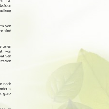
of. Dr.
 beiden
andlung
orm von
en sind
eiteren
it von
vativen
itation
in nach
nderes
ne ganz
de war,