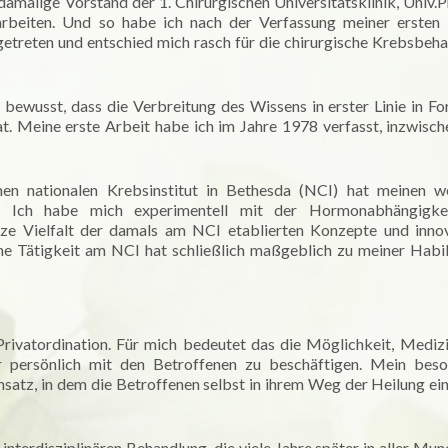
malige Vorstand der 1. Chirurgischen Universitätsklinik, Univ.Pr
u arbeiten. Und so habe ich nach der Verfassung meiner ersten
treten und entschied mich rasch für die chirurgische Krebsbeh
bewusst, dass die Verbreitung des Wissens in erster Linie in F
at. Meine erste Arbeit habe ich im Jahre 1978 verfasst, inzwisch
en nationalen Krebsinstitut in Bethesda (NCI) hat meinen w
t. Ich habe mich experimentell mit der Hormonabhängigke
nze Vielfalt der damals am NCI etablierten Konzepte und inno
he Tätigkeit am NCI hat schließlich maßgeblich zu meiner Habil
Privatordination. Für mich bedeutet das die Möglichkeit, Mediz
r persönlich mit den Betroffenen zu beschäftigen. Mein beso
satz, in dem die Betroffenen selbst in ihrem Weg der Heilung ei
nterdisziplinären Behandlung, die viele Jahre später in aller Mun