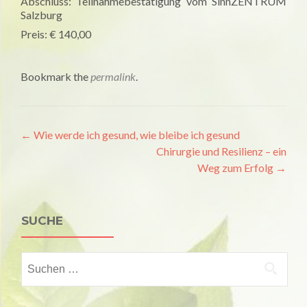
Abschluss: Teilnahmebestätigung vom SinnZENTRUM
Salzburg
Preis: € 140,00
Bookmark the
permalink
.
Artikel-
←
Wie werde ich gesund, wie bleibe ich gesund
Chirurgie und Resilienz – ein
Navigation
Weg zum Erfolg
→
SUCHE
Suchen
nach: