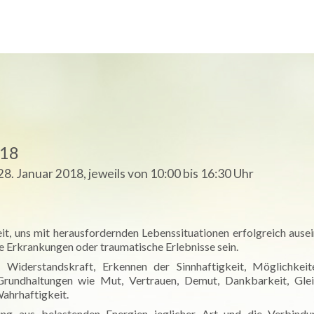
e
Über mich
Medizin
Spiritualität
Newsletter-Archiv
018
. Januar 2018, jeweils von 10:00 bis 16:30 Uhr
eit, uns mit herausfordernden Lebenssituationen erfolgreich ause
e Erkrankungen oder traumatische Erlebnisse sein.
Widerstandskraft, Erkennen der Sinnhaftigkeit, Möglichkeit
Grundhaltungen wie Mut, Vertrauen, Demut, Dankbarkeit, Gle
Wahrhaftigkeit.
ng aus belastenden Energien jeglicher Art und die Verbindu