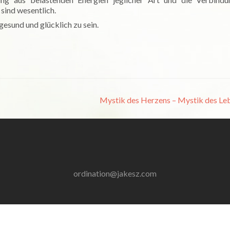
sind wesentlich.
gesund und glücklich zu sein.
Mystik des Herzens – Mystik des L
ordination@jakesz.com