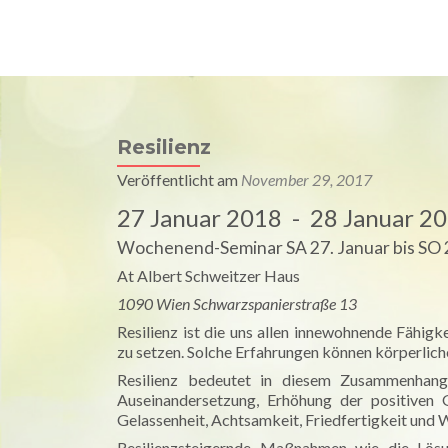
Univ. Prof. Dr. Raimund Jakesz
Hom
Medizin & Spiritualität
Resilienz
Veröffentlicht am
November 29, 2017
27 Januar 2018 - 28 Januar 2
Wochenend-Seminar SA 27. Januar bis SO 28
At Albert Schweitzer Haus
1090 Wien Schwarzspanierstraße 13
Resilienz ist die uns allen innewohnende Fähigk
zu setzen. Solche Erfahrungen können körperlich
Resilienz bedeutet in diesem Zusammenhang 
Auseinandersetzung, Erhöhung der positiven 
Gelassenheit, Achtsamkeit, Friedfertigkeit und 
Resilienzsteigernde Maßnahmen wie die Lösu