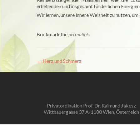
erhellenden und insgesamt förderlichen Energien 
Wir lernen, unsere innere Weisheit zu nutzen, um 
Bookmark the
permalink
.
Artikel-
←
Herz und Schmerz
Navigation
Privatordination Prof. Dr. Raimund Jakesz
Witthauergasse 37 A-1180 Wien, Österreich