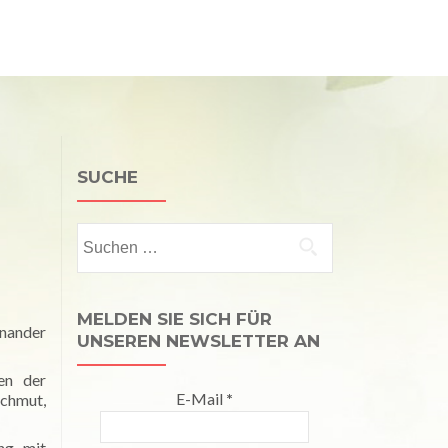
Kalender
Publikationen
Kontakt
Impressum
SUCHE
Suchen
nach:
MELDEN SIE SICH FÜR
inander
UNSEREN NEWSLETTER AN
en der
E-Mail
*
ichmut,
ng mit