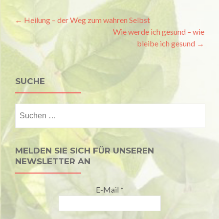
Artikel-
←
Heilung – der Weg zum wahren Selbst
Wie werde ich gesund – wie
Navigation
bleibe ich gesund
→
SUCHE
Suchen
nach:
MELDEN SIE SICH FÜR UNSEREN
NEWSLETTER AN
E-Mail
*