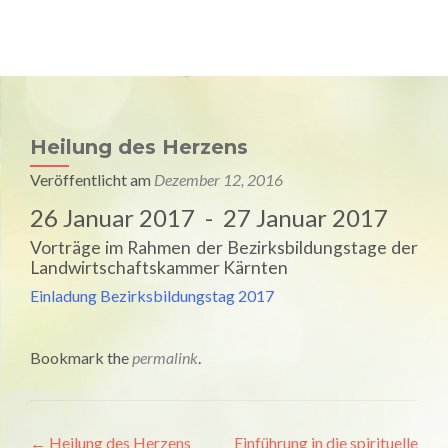
Univ. Prof. Dr. Raimund Jakesz
MENU
Medizin & Spiritualität
Heilung des Herzens
Veröffentlicht am
Dezember 12, 2016
26 Januar 2017 - 27 Januar 2017
Vorträge im Rahmen der Bezirksbildungstage der
Landwirtschaftskammer Kärnten
Einladung Bezirksbildungstag 2017
Bookmark the
permalink
.
Artikel-
←
Heilung des Herzens
Einführung in die spirituelle