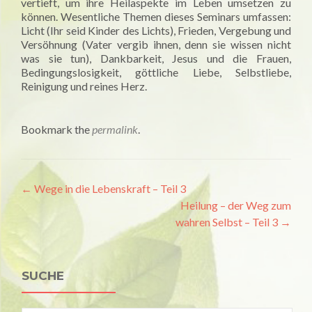
vertieft, um ihre Heilaspekte im Leben umsetzen zu
können. Wesentliche Themen dieses Seminars umfassen:
Licht (Ihr seid Kinder des Lichts), Frieden, Vergebung und
Versöhnung (Vater vergib ihnen, denn sie wissen nicht
was sie tun), Dankbarkeit, Jesus und die Frauen,
Bedingungslosigkeit, göttliche Liebe, Selbstliebe,
Reinigung und reines Herz.
Bookmark the
permalink
.
Artikel-
←
Wege in die Lebenskraft – Teil 3
Heilung – der Weg zum
Navigation
wahren Selbst – Teil 3
→
SUCHE