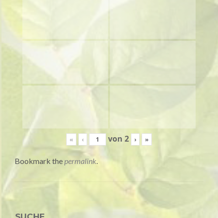
von
2
«
‹
›
»
Bookmark the
permalink
.
SUCHE