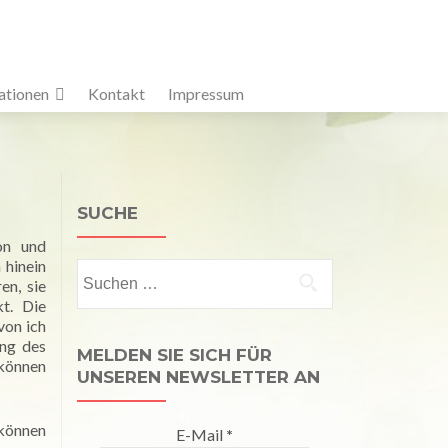
ationen
Kontakt
Impressum
SUCHE
on und
 hinein
Suchen
en, sie
nach:
t. Die
von ich
ung des
MELDEN SIE SICH FÜR
 können
UNSEREN NEWSLETTER AN
 können
E-Mail
*