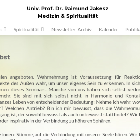
Univ. Prof. Dr. Raimund Jakesz
Medizin & Spiritualität
n
Spiritualität
Newsletter-Archiv
Kalender
Publik
bst
len angeboten. Wahrnehmung ist Voraussetzung für Reakti
kte des Außen wahr, um unser eigenes Sein zu erkennen. In sich
emen dieses Seminars. Manche von uns haben sich selbst verlor
mehr. Sie sind mit sich selbst nicht in Harmonie und Kontak
ganzes Leben von entscheidender Bedeutung: Nehme ich wahr, wo
ir? Welchen Antrieb? Bin ich mir bewusst, dass die Wahrnehm
organg ist, der sowohl bewusst als auch unbewusst stattfindet? Wir
der inspirativ in der Verbindung zu höheren Sphären.
e innere Stimme, auf die Verbindung mit unserer Seele hören. Wir