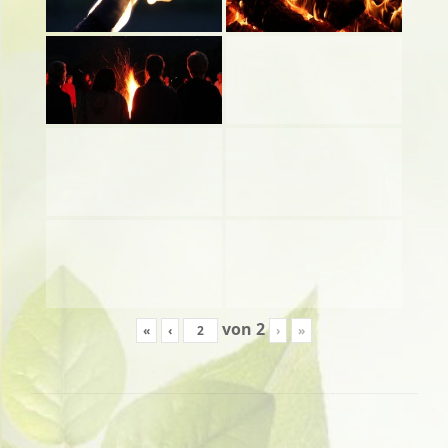
von
2
«
‹
›
»