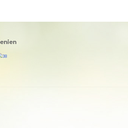
e
Über mich
Medizin
Spiritualität
Newsletter-Archiv
enien