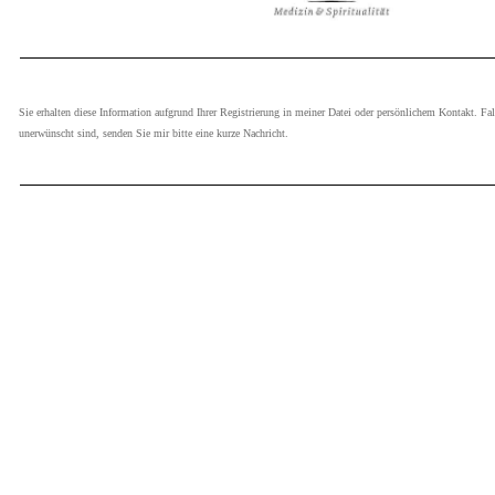
Sie erhalten diese Information aufgrund Ihrer Registrierung in meiner Datei oder persönlichem Kontakt. Fa
unerwünscht sind, senden Sie mir bitte eine kurze Nachricht.